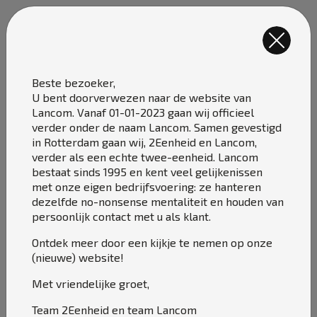
Onze diensten
Belangrijke mededeling
Beste bezoeker,
U bent doorverwezen naar de website van
Lancom. Vanaf 01-01-2023 gaan wij officieel
verder onder de naam Lancom. Samen gevestigd
in Rotterdam gaan wij, 2Eenheid en Lancom,
verder als een echte twee-eenheid. Lancom
bestaat sinds 1995 en kent veel gelijkenissen
met onze eigen bedrijfsvoering: ze hanteren
dezelfde no-nonsense mentaliteit en houden van
persoonlijk contact met u als klant.
Ontdek meer door een kijkje te nemen op onze
Let's Lancom
(nieuwe) website!
Wij nemen al je
ICT-
Met vriendelijke groet,
zorgen
uit handen
Team 2Eenheid en team Lancom