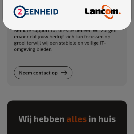
Wij zijn Lancom, jouw alles-in-één partner die
alle ICT-zorgen uit handen neemt. Van
infrastructuur tot cloudoplossingen en van
Remote support tot on-site beheer. Wij zorgen
ervoor dat jouw bedrijf zich kan focussen op
groei terwijl wij een stabiele en veilige IT-
omgeving bieden.
Neem contact op
Wij hebben
alles
in huis